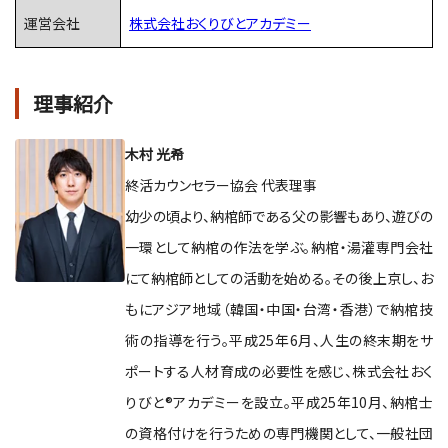
運営会社
株式会社おくりびとアカデミー
理事紹介
木村 光希
終活カウンセラー協会 代表理事
幼少の頃より、納棺師である父の影響もあり、遊びの
一環として納棺の作法を学ぶ。納棺・湯灌専門会社
にて納棺師としての活動を始める。その後上京し、お
もにアジア地域（韓国・中国・台湾・香港）で納棺技
術の指導を行う。平成25年6月、人生の終末期をサ
ポートする人材育成の必要性を感じ、株式会社おく
りびと®アカデミーを設立。平成25年10月、納棺士
の資格付けを行うための専門機関として、一般社団