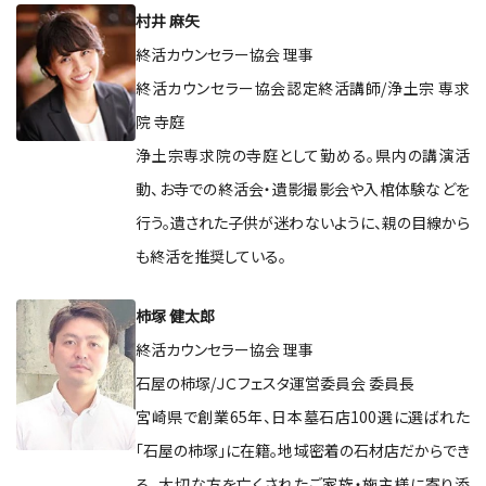
村井 麻矢
終活カウンセラー協会 理事
終活カウンセラー協会認定終活講師/浄土宗 専求
院 寺庭
浄土宗専求院の寺庭として勤める。県内の講演活
動、お寺での終活会・遺影撮影会や入棺体験などを
行う。遺された子供が迷わないように、親の目線から
も終活を推奨している。
柿塚 健太郎
終活カウンセラー協会 理事
石屋の柿塚/ＪＣフェスタ運営委員会 委員長
宮崎県で創業65年、日本墓石店100選に選ばれた
「石屋の柿塚」に在籍。地域密着の石材店だからでき
る、大切な方を亡くされたご家族・施主様に寄り添